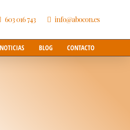
603 016 743
info@abocon.es
NOTICIAS
BLOG
CONTACTO