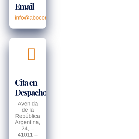
Email
info@abocon.es
Cita en
Despacho
Avenida
de la
República
Argentina,
24, –
41011 –