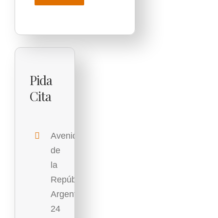
Pida
Cita
Avenida
de
la
República
Argentina,
24