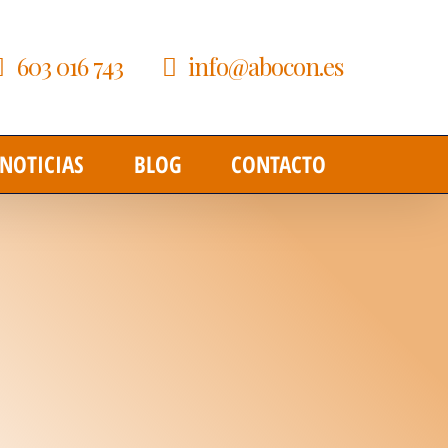
603 016 743
info@abocon.es
NOTICIAS
BLOG
CONTACTO