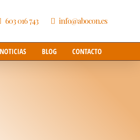
603 016 743
info@abocon.es
NOTICIAS
BLOG
CONTACTO