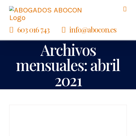
Saltar
al
603 016 743
info@abocon.es
contenido
Archivos
mensuales:
abril
2021