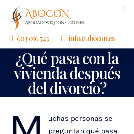
Saltar
al
contenido
603 016 743
info@abocon.es
¿Qué pasa con la
vivienda después
del divorcio?
M
uchas personas se
preguntan qué pasa