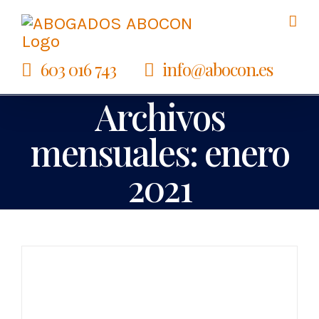
Saltar
al
603 016 743
info@abocon.es
contenido
Archivos
mensuales:
enero
2021