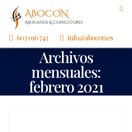
Saltar
al
contenido
603 016 743
info@abocon.es
Archivos
mensuales:
febrero 2021